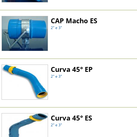
CAP Macho ES
2" e 3"
Curva 45° EP
2" e 3"
Curva 45° ES
2" e 3"