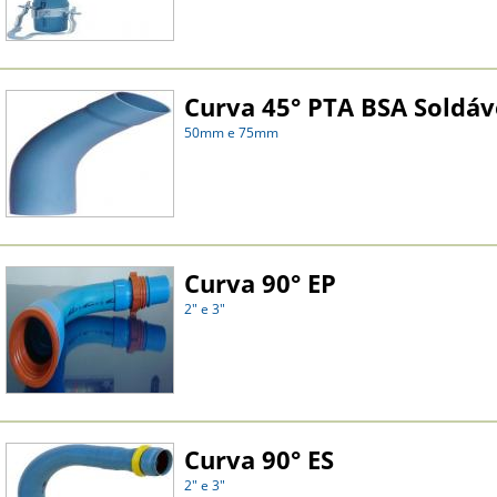
Curva 45° PTA BSA Soldáve
50mm e 75mm
Curva 90° EP
2" e 3"
Curva 90° ES
2" e 3"