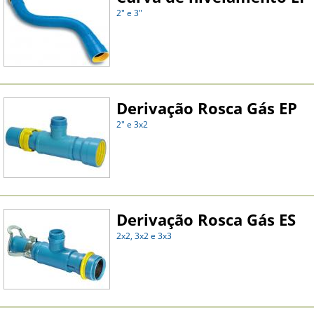
2" e 3"
Derivação Rosca Gás EP
2" e 3x2
Derivação Rosca Gás ES
2x2, 3x2 e 3x3