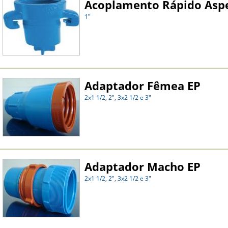
Acoplamento Rápido Asp
1"
Adaptador Fêmea EP
2x1 1/2, 2", 3x2 1/2 e 3"
Adaptador Macho EP
2x1 1/2, 2", 3x2 1/2 e 3"