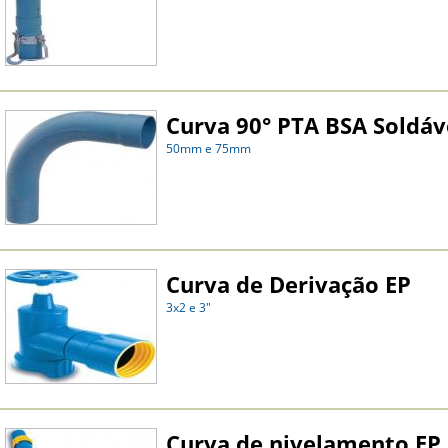
Curva 90° PTA BSA Soldáve
50mm e 75mm
Curva de Derivação EP
3x2 e 3"
Curva de nivelamento EP