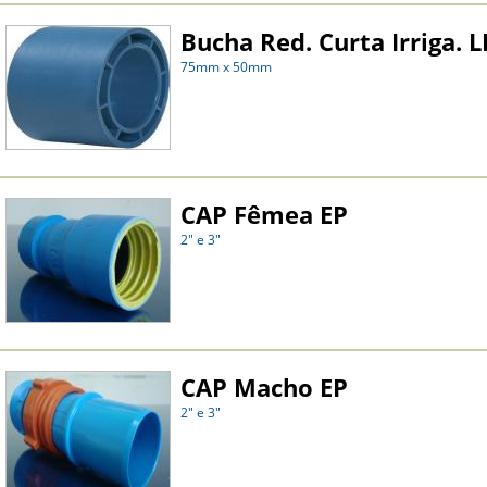
Bucha Red. Curta Irriga. L
75mm x 50mm
CAP Fêmea EP
2" e 3"
CAP Macho EP
2" e 3"